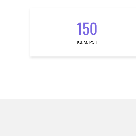
150
КВ.М. РЗП