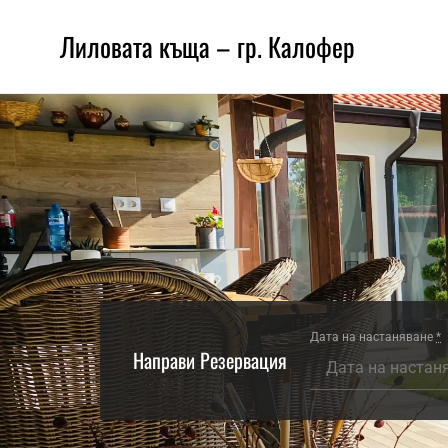
Лиловата къща – гр. Калофер
Дата на настаняване
*
Направи Резервация