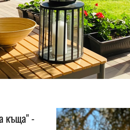
а къща" -