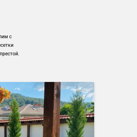
лим с
есетки
престой.