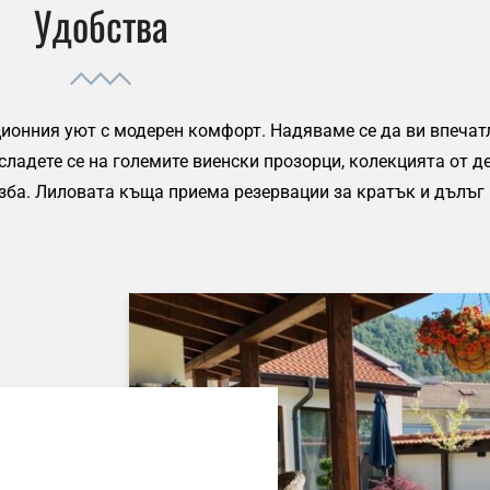
Удобства
ионния уют с модерен комфорт. Надяваме се да ви впечат
ладете се на големите виенски прозорци, колекцията от д
зба. Лиловата къща приема резервации за кратък и дълъг 