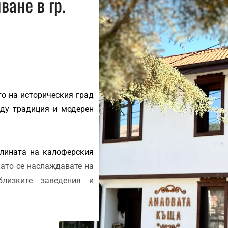
ване в гр.
о на историческия град
жду традиция и модерен
плината на калоферския
като се наслаждавате на
лизките заведения и