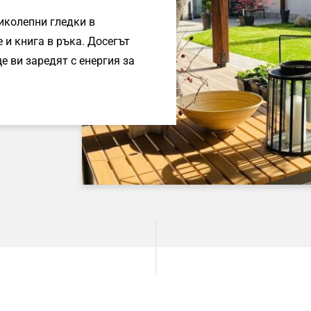
ликолепни гледки в
 и книга в ръка. Досегът
е ви заредят с енергия за