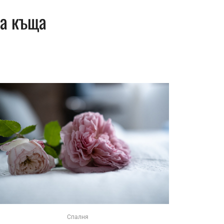
ка къща
Спалня